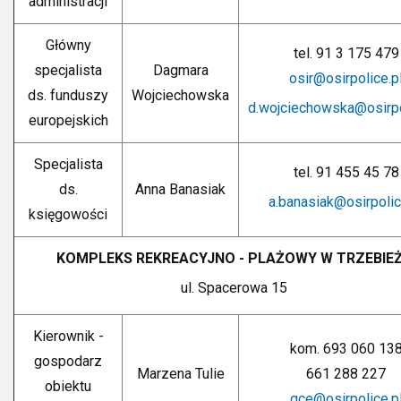
administracji
Główny
tel. 91 3 175 479
specjalista
Dagmara
osir@osirpolice.p
ds. funduszy
Wojciechowska
d.wojciechowska@osirpo
europejskich
Specjalista
tel. 91 455 45 78
ds.
Anna Banasiak
a.banasiak@osirpolic
księgowości
KOMPLEKS REKREACYJNO - PLAŻOWY W TRZEBIE
ul. Spacerowa 15
Kierownik -
kom. 693 060 13
gospodarz
Marzena Tulie
661 288 227
obiektu
gce@osirpolice.p