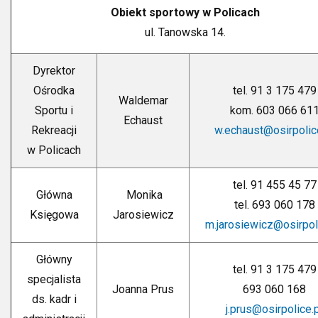
Obiekt sportowy w Policach
ul. Tanowska 14.
Dyrektor
Ośrodka
tel. 91 3 175 479
Waldemar
Sportu i
kom. 603 066 61
Echaust
Rekreacji
w.echaust@osirpolic
w Policach
tel. 91 455 45 77
Główna
Monika
tel. 693 060 178
Księgowa
Jarosiewicz
m.jarosiewicz@osirpol
Główny
tel. 91 3 175 479
specjalista
Joanna Prus
693 060 168
ds. kadr i
j.prus@osirpolice.