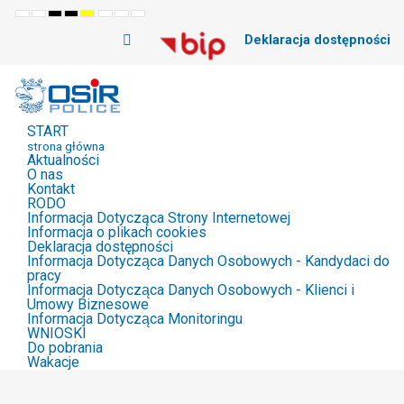
Default
Night
High
High
High
Set
Set
Set
mode
mode
Contrast
Contrast
Contrast
Smaller
Default
Larger
Deklaracja dostępności
Black
Black
Yellow
Font
Font
Font
White
Yellow
Black
mode
mode
mode
START
strona główna
Aktualności
O nas
Kontakt
RODO
Informacja Dotycząca Strony Internetowej
Informacja o plikach cookies
Deklaracja dostępności
Informacja Dotycząca Danych Osobowych - Kandydaci do
pracy
Informacja Dotycząca Danych Osobowych - Klienci i
Umowy Biznesowe
Informacja Dotycząca Monitoringu
WNIOSKI
Do pobrania
Wakacje