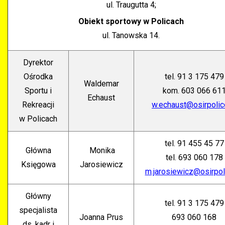
ul. Traugutta 4;
Obiekt sportowy w Policach
ul. Tanowska 14.
Dyrektor
Ośrodka
tel. 91 3 175 479
Waldemar
Sportu i
kom. 603 066 61
Echaust
Rekreacji
w.echaust@osirpolic
w Policach
tel. 91 455 45 77
Główna
Monika
tel. 693 060 178
Księgowa
Jarosiewicz
m.jarosiewicz@osirpol
Główny
tel. 91 3 175 479
specjalista
Joanna Prus
693 060 168
ds. kadr i