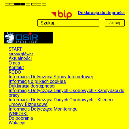
Default
Night
High
High
High
Set
Set
Set
mode
mode
Contrast
Contrast
Contrast
Smaller
Default
Larger
Deklaracja dostępności
Black
Black
Yellow
Font
Font
Font
White
Yellow
Black
mode
mode
mode
Szukaj
START
strona główna
Aktualności
O nas
Kontakt
RODO
Informacja Dotycząca Strony Internetowej
Informacja o plikach cookies
Deklaracja dostępności
Informacja Dotycząca Danych Osobowych - Kandydaci do
pracy
Informacja Dotycząca Danych Osobowych - Klienci i
Umowy Biznesowe
Informacja Dotycząca Monitoringu
WNIOSKI
Do pobrania
Wakacje