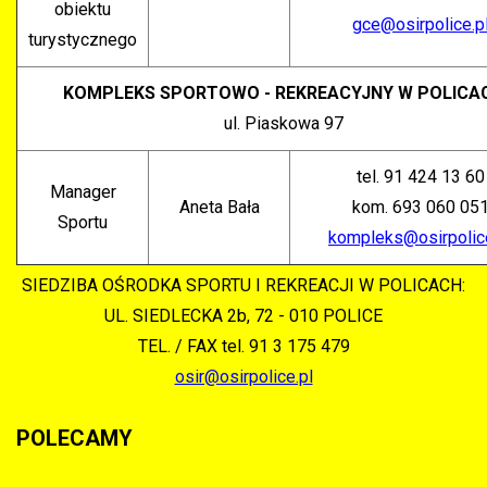
obiektu
gce@osirpolice.p
turystycznego
KOMPLEKS SPORTOWO - REKREACYJNY W POLICA
ul. Piaskowa 97
tel. 91 424 13 60
Manager
Aneta Bała
kom. 693 060 05
Sportu
kompleks@osirpolice
SIEDZIBA OŚRODKA SPORTU I REKREACJI W POLICACH:
UL. SIEDLECKA 2b, 72 - 010 POLICE
TEL. / FAX
tel. 91 3 175 479
osir@osirpolice.pl
POLECAMY