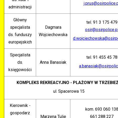
j.prus@osirpolice.
administracji
Główny
tel. 91 3 175 479
specjalista
Dagmara
osir@osirpolice.p
ds. funduszy
Wojciechowska
d.wojciechowska@osirpo
europejskich
Specjalista
tel. 91 455 45 78
ds.
Anna Banasiak
a.banasiak@osirpolic
księgowości
KOMPLEKS REKREACYJNO - PLAŻOWY W TRZEBIE
ul. Spacerowa 15
Kierownik -
kom. 693 060 13
gospodarz
Marzena Tulie
661 288 227