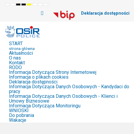
Default
Night
High
High
High
Set
Set
Set
mode
mode
Contrast
Contrast
Contrast
Smaller
Default
Larger
Deklaracja dostępności
Black
Black
Yellow
Font
Font
Font
White
Yellow
Black
mode
mode
mode
START
strona główna
Aktualności
O nas
Kontakt
RODO
Informacja Dotycząca Strony Internetowej
Informacja o plikach cookies
Deklaracja dostępności
Informacja Dotycząca Danych Osobowych - Kandydaci do
pracy
Informacja Dotycząca Danych Osobowych - Klienci i
Umowy Biznesowe
Informacja Dotycząca Monitoringu
WNIOSKI
Do pobrania
Wakacje