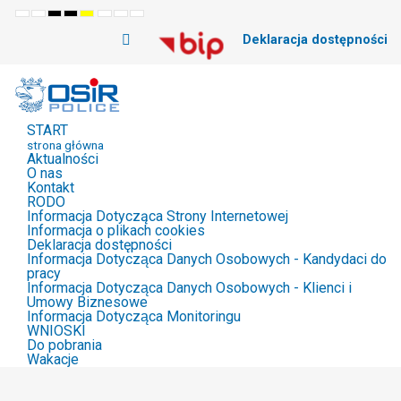
Default
Night
High
High
High
Set
Set
Set
mode
mode
Contrast
Contrast
Contrast
Smaller
Default
Larger
Deklaracja dostępności
Black
Black
Yellow
Font
Font
Font
White
Yellow
Black
mode
mode
mode
START
strona główna
Aktualności
O nas
Kontakt
RODO
Informacja Dotycząca Strony Internetowej
Informacja o plikach cookies
Deklaracja dostępności
Informacja Dotycząca Danych Osobowych - Kandydaci do
pracy
Informacja Dotycząca Danych Osobowych - Klienci i
Umowy Biznesowe
Informacja Dotycząca Monitoringu
WNIOSKI
Do pobrania
Wakacje