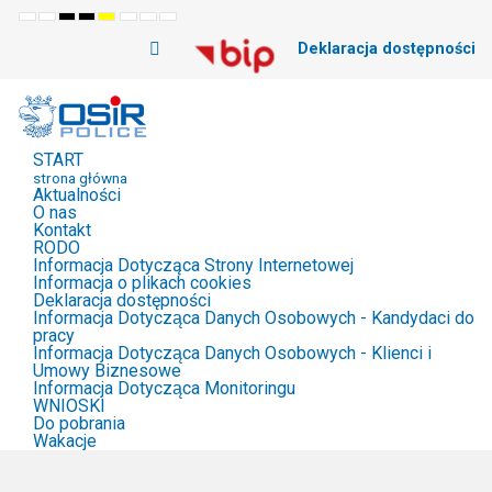
Default
Night
High
High
High
Set
Set
Set
mode
mode
Contrast
Contrast
Contrast
Smaller
Default
Larger
Deklaracja dostępności
Black
Black
Yellow
Font
Font
Font
White
Yellow
Black
mode
mode
mode
START
strona główna
Aktualności
O nas
Kontakt
RODO
Informacja Dotycząca Strony Internetowej
Informacja o plikach cookies
Deklaracja dostępności
Informacja Dotycząca Danych Osobowych - Kandydaci do
pracy
Informacja Dotycząca Danych Osobowych - Klienci i
Umowy Biznesowe
Informacja Dotycząca Monitoringu
WNIOSKI
Do pobrania
Wakacje