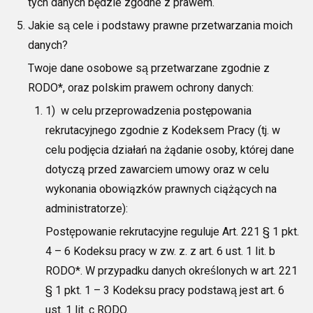
tych danych będzie zgodne z prawem.
Jakie są cele i podstawy prawne przetwarzania moich
danych?
Twoje dane
osobowe są przetwarzane zgodnie z
RODO*, oraz polskim prawem
ochrony danych:
1) w celu
przeprowadzenia postępowania
rekrutacyjnego zgodnie z Kodeksem
Pracy
(tj. w
celu podjęcia działań na żądanie osoby, której dane
dotyczą
przed zawarciem umowy oraz w
celu
wykonania obowiązków prawnych ciążących na
administratorze)
:
Postępowanie rekrutacyjne reguluje
Art. 22
1
§ 1 pkt.
4 –
6 Kodeksu pracy w zw. z. z art. 6 ust. 1 lit. b
RODO*
. W przypadku danych określonych w art.
22
1
§ 1 pkt. 1 –
3 Kodeksu pracy podstaw
ą jest art. 6
ust. 1 lit. c RODO
.