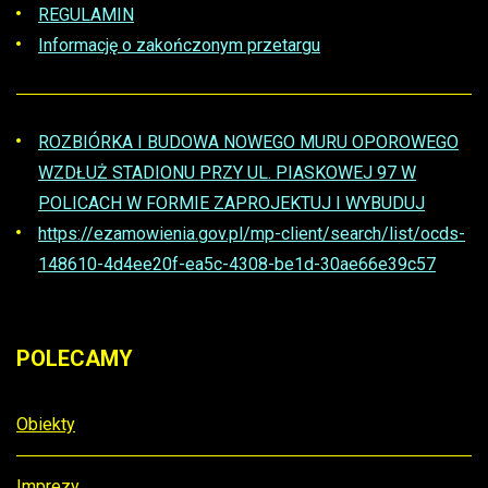
REGULAMIN
Informację o zakończonym przetargu
ROZBIÓRKA I BUDOWA NOWEGO MURU OPOROWEGO
WZDŁUŻ STADIONU PRZY UL. PIASKOWEJ 97 W
POLICACH W FORMIE ZAPROJEKTUJ I WYBUDUJ
https://ezamowienia.gov.pl/mp-client/search/list/ocds-
148610-4d4ee20f-ea5c-4308-be1d-30ae66e39c57
Poprzedni
Następny
artykuł
artykuł
POLECAMY
Obiekty
Imprezy