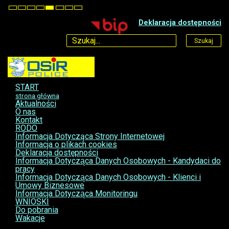
Default
Night
High
High
High
Set
Set
Set
mode
mode
Contrast
Contrast
Contrast
Smaller
Default
Larger
Deklaracja dostępności
Black
Black
Yellow
Font
Font
Font
White
Yellow
Black
mode
mode
mode
Szukaj
START
strona główna
Aktualności
O nas
Kontakt
RODO
Informacja Dotycząca Strony Internetowej
Informacja o plikach cookies
Deklaracja dostępności
Informacja Dotycząca Danych Osobowych - Kandydaci do
pracy
Informacja Dotycząca Danych Osobowych - Klienci i
Umowy Biznesowe
Informacja Dotycząca Monitoringu
WNIOSKI
Do pobrania
Wakacje