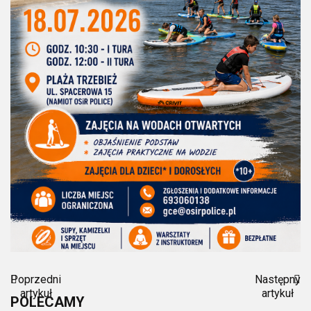
Poprzedni
Następny
artykuł
artykuł
POLECAMY