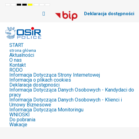
Default
Night
High
High
High
Set
Set
Set
mode
mode
Contrast
Contrast
Contrast
Smaller
Default
Larger
Deklaracja dostępności
Black
Black
Yellow
Font
Font
Font
White
Yellow
Black
mode
mode
mode
START
strona główna
Aktualności
O nas
Kontakt
RODO
Informacja Dotycząca Strony Internetowej
Informacja o plikach cookies
Deklaracja dostępności
Informacja Dotycząca Danych Osobowych - Kandydaci do
pracy
Informacja Dotycząca Danych Osobowych - Klienci i
Umowy Biznesowe
Informacja Dotycząca Monitoringu
WNIOSKI
Do pobrania
Wakacje