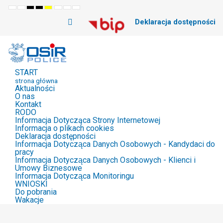
Default
Night
High
High
High
Set
Set
Set
mode
mode
Contrast
Contrast
Contrast
Smaller
Default
Larger
Deklaracja dostępności
Black
Black
Yellow
Font
Font
Font
White
Yellow
Black
mode
mode
mode
START
strona główna
Aktualności
O nas
Kontakt
RODO
Informacja Dotycząca Strony Internetowej
Informacja o plikach cookies
Deklaracja dostępności
Informacja Dotycząca Danych Osobowych - Kandydaci do
pracy
Informacja Dotycząca Danych Osobowych - Klienci i
Umowy Biznesowe
Informacja Dotycząca Monitoringu
WNIOSKI
Do pobrania
Wakacje