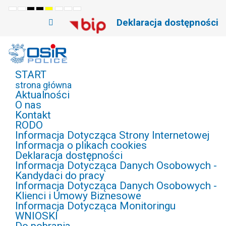
Default
Night
High
High
High
Set
Set
Set
mode
mode
Contrast
Contrast
Contrast
Smaller
Default
Larger
Deklaracja dostępności
Black
Black
Yellow
Font
Font
Font
White
Yellow
Black
mode
mode
mode
START
strona główna
Aktualności
O nas
Kontakt
RODO
Informacja Dotycząca Strony Internetowej
Informacja o plikach cookies
Deklaracja dostępności
Informacja Dotycząca Danych Osobowych -
Kandydaci do pracy
Informacja Dotycząca Danych Osobowych -
Klienci i Umowy Biznesowe
Informacja Dotycząca Monitoringu
WNIOSKI
Do pobrania